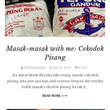
Masak-masak with me: Cekodok
Pisang
NadiaJamhari
Jun 15, 2026
Food
​ Ha dekat tiktok tiba tiba lalu orang masak cekodok
pisang, kita pun apa lagi, jadi curious dengan diri sendiri
boleh masak cekodok pisang ke tak (t…
READ MORE »