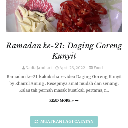
Ramadan ke-21: Daging Goreng
Kunyit
NadiaJamhari
April 23, 2022
Food
Ramadan ke-21, kakak share video Daging Goreng Kunyit
by Khairul Aming . Resepinya amat mudah dan senang.
Kalau tak pernah masak buat kali pertama, r…
READ MORE »
MUATKAN LAGI CATATAN