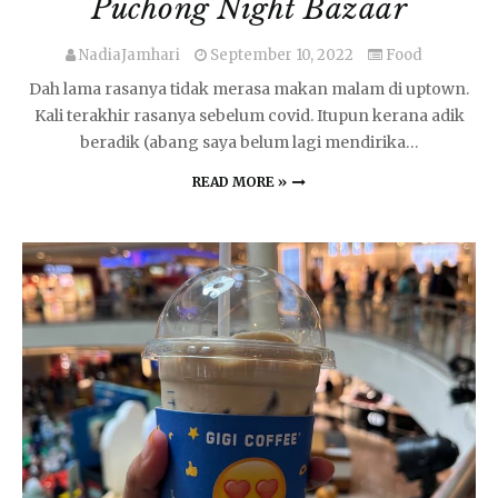
Puchong Night Bazaar
NadiaJamhari
September 10, 2022
Food
Dah lama rasanya tidak merasa makan malam di uptown.
Kali terakhir rasanya sebelum covid. Itupun kerana adik
beradik (abang saya belum lagi mendirika…
READ MORE »