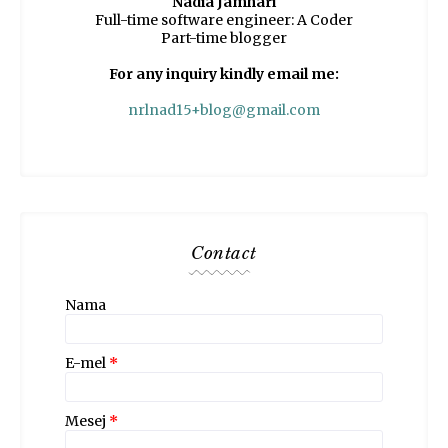
Nadia Jamhari
Full-time software engineer: A Coder
Part-time blogger
For any inquiry kindly email me:
nrlnad15+blog@gmail.com
Contact
Nama
E-mel
*
Mesej
*