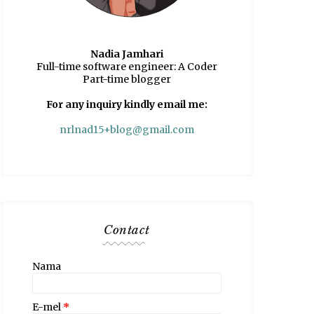
Nadia Jamhari
Full-time software engineer: A Coder
Part-time blogger
For any inquiry kindly email me:
nrlnad15+blog@gmail.com
Contact
Nama
E-mel
*