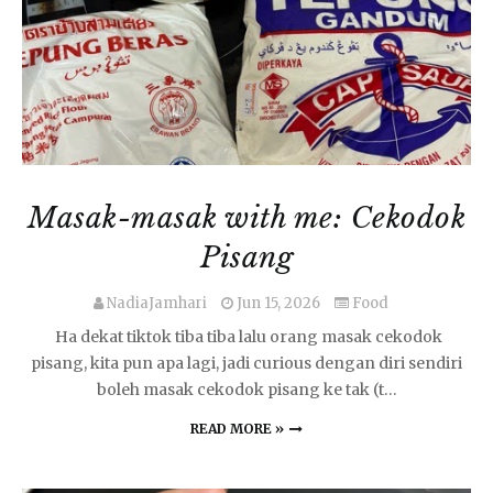
Masak-masak with me: Cekodok
Pisang
NadiaJamhari
Jun 15, 2026
Food
​ Ha dekat tiktok tiba tiba lalu orang masak cekodok
pisang, kita pun apa lagi, jadi curious dengan diri sendiri
boleh masak cekodok pisang ke tak (t…
READ MORE »