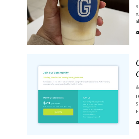
S
o
a
R
D
S
F
R