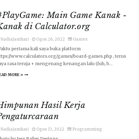
#PlayGame: Main Game Kanak -
Kanak di Calculator.org
NadiaJamhari
Ogos 26, 2022
Games
aktu pertama kali saya buka platform
ttps://www.calculators.org/games/board-games.php , terus
aya rasa teruja + mengenang kenangan lalu (fuh, b…
EAD MORE »
Himpunan Hasil Kerja
Pengaturcaraan
NadiaJamhari
Ogos 13, 2022
Programming
hoto by Jess Bailey Designs: