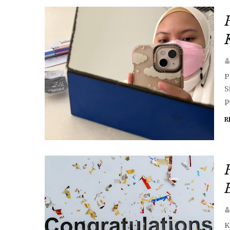
P
S
p
R
K