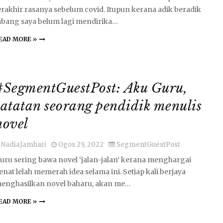
erakhir rasanya sebelum covid. Itupun kerana adik beradik
abang saya belum lagi mendirika…
EAD MORE »
#SegmentGuestPost: Aku Guru,
catatan seorang pendidik menulis
novel
NadiaJamhari
Ogos 29, 2022
SegmentGuestPost
uru sering bawa novel ‘jalan-jalan’ kerana menghargai
enat lelah memerah idea selama ini. Setiap kali berjaya
enghasilkan novel baharu, akan me…
EAD MORE »