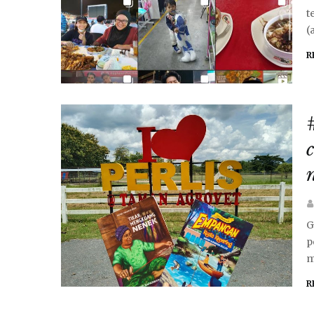
t
(
R
G
p
m
R