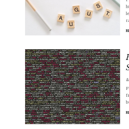
h
l
r
R
P
f
b
R