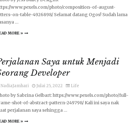
ttps://www.pexels.com/photo/composition-of-august-
etters-on-table-4926898/ Selamat datang Ogos! Sudah lama
asanya …
EAD MORE »
Perjalanan Saya untuk Menjadi
Seorang Developer
NadiaJamhari
Julai 25, 2022
Life
hoto by Sabrina Gelbart: https://www.pexels.com/photo/full-
rame-shot-of-abstract-pattern-249798/ Kali ini saya nak
uat perjalanan saya sehingga …
EAD MORE »