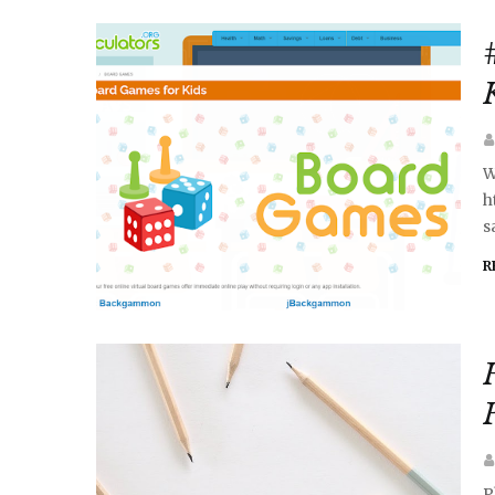
W
h
s
R
P