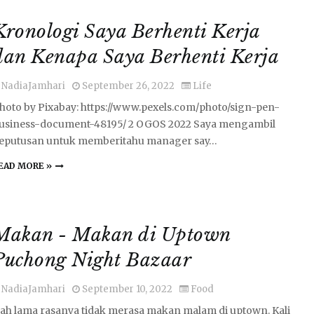
Kronologi Saya Berhenti Kerja
dan Kenapa Saya Berhenti Kerja
NadiaJamhari
September 26, 2022
Life
hoto by Pixabay: https://www.pexels.com/photo/sign-pen-
usiness-document-48195/ 2 OGOS 2022 Saya mengambil
eputusan untuk memberitahu manager say…
EAD MORE »
Makan - Makan di Uptown
Puchong Night Bazaar
NadiaJamhari
September 10, 2022
Food
ah lama rasanya tidak merasa makan malam di uptown. Kali