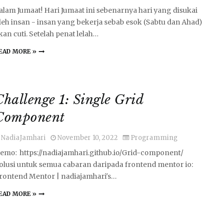
alam Jumaat! Hari Jumaat ini sebenarnya hari yang disukai
leh insan - insan yang bekerja sebab esok (Sabtu dan Ahad)
kan cuti. Setelah penat lelah…
EAD MORE »
Challenge 1: Single Grid
Component
NadiaJamhari
November 10, 2022
Programming
emo: https://nadiajamhari.github.io/Grid-component/
olusi untuk semua cabaran daripada frontend mentor io:
rontend Mentor | nadiajamhari's…
EAD MORE »