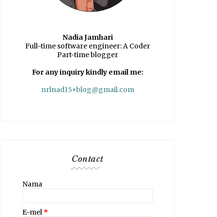
Nadia Jamhari
Full-time software engineer: A Coder
Part-time blogger
For any inquiry kindly email me:
nrlnad15+blog@gmail.com
Contact
Nama
E-mel
*