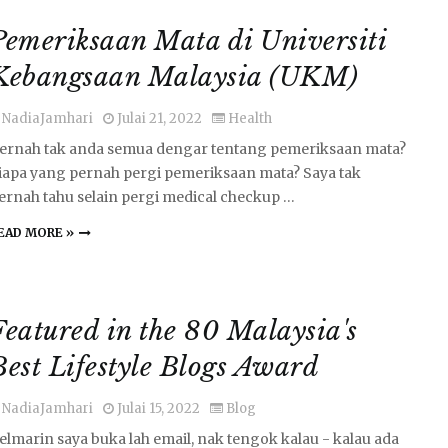
Pemeriksaan Mata di Universiti
Kebangsaan Malaysia (UKM)
NadiaJamhari
Julai 21, 2022
Health
ernah tak anda semua dengar tentang pemeriksaan mata?
iapa yang pernah pergi pemeriksaan mata? Saya tak
ernah tahu selain pergi medical checkup …
EAD MORE »
Featured in the 80 Malaysia's
Best Lifestyle Blogs Award
NadiaJamhari
Julai 15, 2022
Blog
elmarin saya buka lah email, nak tengok kalau - kalau ada