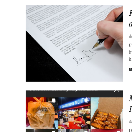
P
b
k
R
D