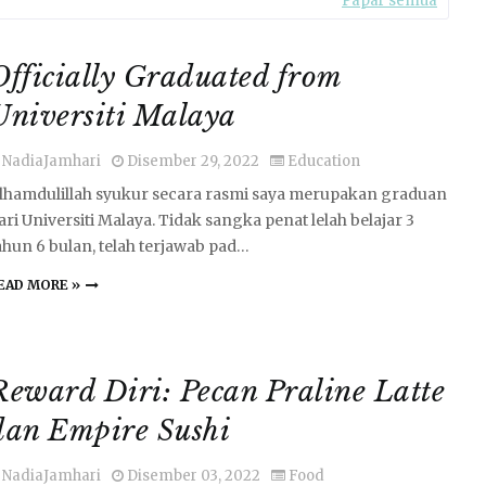
Papar semua
Officially Graduated from
Universiti Malaya
NadiaJamhari
Disember 29, 2022
Education
lhamdulillah syukur secara rasmi saya merupakan graduan
ari Universiti Malaya. Tidak sangka penat lelah belajar 3
ahun 6 bulan, telah terjawab pad…
EAD MORE »
Reward Diri: Pecan Praline Latte
dan Empire Sushi
NadiaJamhari
Disember 03, 2022
Food