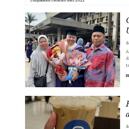
Tunjukkan catatan dari 2022
A
d
t
R