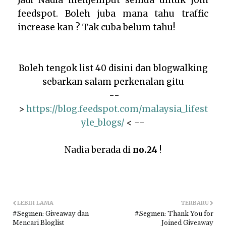
Jadi Nadia menjemput semua untuk join
feedspot. Boleh juba mana tahu traffic
increase kan ? Tak cuba belum tahu!
Boleh tengok list 40 disini dan blogwalking
sebarkan salam perkenalan gitu
--
>
https://blog.feedspot.com/malaysia_lifest
yle_blogs/
< --
Nadia berada di
no.24
!
LEBIH LAMA
TERBARU
#Segmen: Giveaway dan
#Segmen: Thank You for
Mencari Bloglist
Joined Giveaway