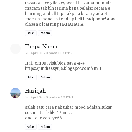
uwaaaa nice gila keyboard tu. sama memula
macam tak blh terima kena belajar secara e
learning and all tapi takpela kita try adapt
macam mana so i end up beli headphone! atas
alasan e learning HAHAHAHA
Balas
Padam
Tanpa Nama
20 April 2020 pada 1:03 PTG
Hai, jemput visit blog saya ��
https://jundiassyuja.blogspot.com/?m=1
Balas
Padam
Haziqah
20 April 2020 pada 6:40 PTG
salah satu cara nak tukar mood adalah..tukar
susun atur bilik..^^ nice..
and take care ye^^
Balas
Padam