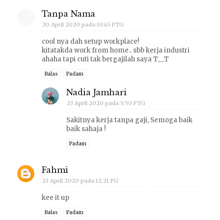
Tanpa Nama
20 April 2020 pada 10:45 PTG
cool nya dah setup workplace!
kitatakda work from home.. sbb kerja industri
ahaha tapi cuti tak bergajilah saya T__T
Balas
Padam
Nadia Jamhari
23 April 2020 pada 5:50 PTG
Sakitnya kerja tanpa gaji, Semoga baik
baik sahaja !
Padam
Fahmi
23 April 2020 pada 12:21 PG
kee it up
Balas
Padam