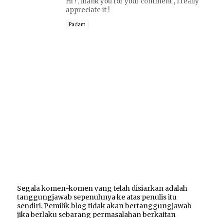
Hi ! , thank you for your comment , I really
appreciate it !
Padam
Segala komen-komen yang telah disiarkan adalah
tanggungjawab sepenuhnya ke atas penulis itu
sendiri. Pemilik blog tidak akan bertanggungjawab
jika berlaku sebarang permasalahan berkaitan