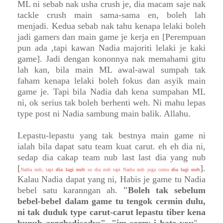
ML ni sebab nak usha crush je, dia macam saje nak
tackle crush main sama-sama en, boleh lah
menjadi. Kedua sebab nak tahu kenapa lelaki boleh
jadi gamers dan main game je kerja en [Perempuan
pun ada ,tapi kawan Nadia majoriti lelaki je kaki
game]. Jadi dengan kononnya nak memahami gitu
lah kan, bila main ML awal-awal sumpah tak
faham kenapa lelaki boleh fokus dan asyik main
game je. Tapi bila Nadia dah kena sumpahan ML
ni, ok serius tak boleh berhenti weh. Ni mahu lepas
type post ni Nadia sambung main balik. Allahu.
Lepastu-lepastu yang tak bestnya main game ni
ialah bila dapat satu team kuat carut. eh eh dia ni,
sedap dia cakap team nub last last dia yang nub
[
].
Nadia nub, tapi
dia lagi nub
so dia nub tapi Nadia nub juga cuma
dia lagi nub
Kalau Nadia dapat yang ni, Habis je game tu Nadia
bebel satu karanngan ah.
"Boleh tak sebelum
bebel-bebel dalam game tu tengok cermin dulu,
ni tak duduk type carut-carut lepastu tiber kena
bunuh argghsdjsadys", "im sorry i hate you
" .