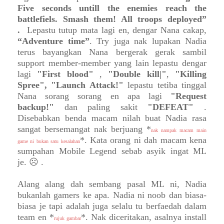
Five seconds untill the enemies reach the
battlefiels. Smash them! All troops deployed”
.
Lepastu tutup mata lagi en, dengar Nana cakap,
“Adventure time”
. Try juga nak lupakan Nadia
terus bayangkan Nana bergerak gerak sambil
support member-member yang lain lepastu dengar
lagi
"First blood"
,
"Double kill|"
,
"Killing
Spree",
"Launch Attack!"
lepastu tetiba tinggal
Nana sorang sorang en apa lagi
"Request
backup!"
dan paling sakit
"DEFEAT"
.
Disebabkan benda macam nilah buat Nadia rasa
sangat bersemangat nak berjuang *
nak nampak macam main
*. Kata orang ni dah macam kena
game ni bukan satu kesalahan
sumpahan Mobile Legend sebab asyik ingat ML
je.
☹
.
Alang alang dah sembang pasal ML ni, Nadia
bukanlah gamers ke apa. Nadia ni noob dan biasa-
biasa je tapi adalah juga selalu tu berfaedah dalam
team en *
*. Nak diceritakan, asalnya install
rujuk gambar