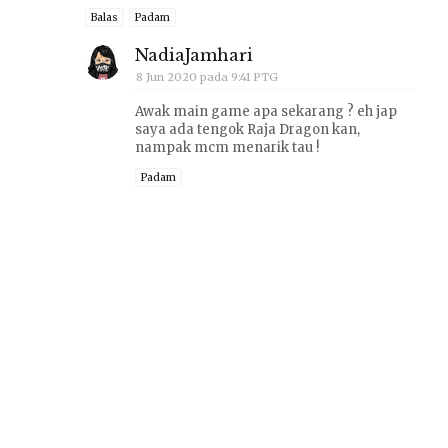
Balas
Padam
NadiaJamhari
8 Jun 2020 pada 9:41 PTG
Awak main game apa sekarang ? eh jap
saya ada tengok Raja Dragon kan,
nampak mcm menarik tau !
Padam