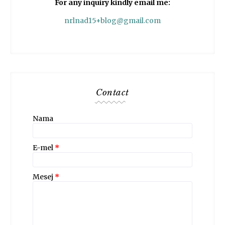
For any inquiry kindly email me:
nrlnad15+blog@gmail.com
Contact
Nama
E-mel
*
Mesej
*