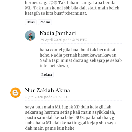
heroes saga 🤣😅 Tak faham sangat apa benda
ML. Tak nam kenal sbb bila dah start main boleh
ketagih so kita buat² xberminat.
Balas
Padam
Nadia Jamhari
29 April 2020 pada 4:29 PTG
haha comel gila buat buat tak berminat.
hehe. Nadia pernah hasut kawan kawan
Nadia tapi minat diorang sekejap je sebab
internet slow :(
Padam
Nur Zakiah Akma
6 Jun 2020 pada 6:06 PTG
saya pun main ML jugak XD dulu ketagih lah
sekarang hurmm setiap kali main asyik kalah,
pastu samalah kena label NUB. padahal dia yg
nub ahaha ML dah kena tinggal kejap sbb saya
dah main game lain hehe