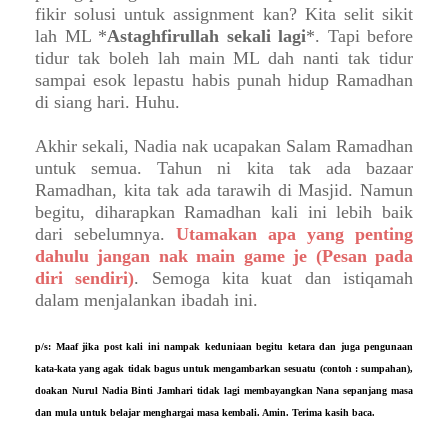
fikir solusi untuk assignment kan? Kita selit sikit
lah ML *
Astaghfirullah sekali lagi
*. Tapi before
tidur tak boleh lah main ML dah nanti tak tidur
sampai esok lepastu habis punah hidup Ramadhan
di siang hari. Huhu.
Akhir sekali, Nadia nak ucapakan Salam Ramadhan
untuk semua. Tahun ni kita tak ada bazaar
Ramadhan, kita tak ada tarawih di Masjid. Namun
begitu, diharapkan Ramadhan kali ini lebih baik
dari sebelumnya.
Utamakan apa yang penting
dahulu jangan nak main game je (Pesan pada
diri sendiri)
. Semoga kita kuat dan istiqamah
dalam menjalankan ibadah ini.
p/s: Maaf jika post kali ini nampak keduniaan begitu ketara dan juga pengunaan
kata-kata yang agak tidak bagus untuk mengambarkan sesuatu (contoh : sumpahan),
doakan Nurul Nadia Binti Jamhari tidak lagi membayangkan Nana sepanjang masa
dan mula untuk belajar menghargai masa kembali. Amin. Terima kasih baca.