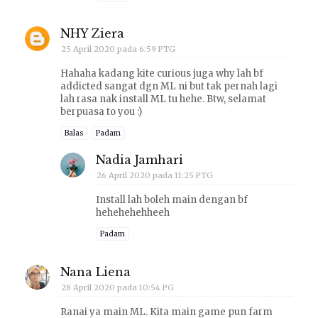
NHY Ziera
25 April 2020 pada 6:59 PTG
Hahaha kadang kite curious juga why lah bf
addicted sangat dgn ML ni but tak pernah lagi
lah rasa nak install ML tu hehe. Btw, selamat
berpuasa to you :)
Balas
Padam
Nadia Jamhari
26 April 2020 pada 11:25 PTG
Install lah boleh main dengan bf
hehehehehheeh
Padam
Nana Liena
28 April 2020 pada 10:54 PG
Ranai ya main ML. Kita main game pun farm