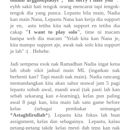
eyhh sakit hati tengok orang mencarut tapi tengok-
tengok dia yang punca. Lepastu bila main, Nadia
kan main Nana, Lepastu Nana kan kerja dia support
je en, astu tetiba kita nak support en tetiba dia
cakap
"I want to play solo"
, time ni macam
hampa weh dia macam "Yelah kita kan Nana je,
kita mampu support aje, awak nak solo kita support
je lah" :( . Hehehe.
Jadi sempena esok nak Ramadhan Nadia ingat kena
lah ubah sikit jadual main ML (ingatkan nak
berhenti kan? Tapi masih nak main). Nadia rancang
memandangkan kita akan sahur seawal jam 5 pagi
lepastu subuh awal, mandi awal (tak pasti lah kan
sebab sekarang kan e-learning), kelas pun paling
awal 8 pagi kan, kita main lah satu game before
kelas (sebagai pembakar semangat
*
Astaghfirullah
*). Lepastu kita fokus lah buat
assignment, kelas dan sebagainya. Lepastu, kalau
petang-petang takde kelas mesti dah tepu kan nak