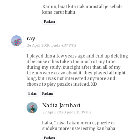
Kannn, buat kita nak uninstall je sebab
kena carut huhu
Padam
ray
24 April 2020 pada 4:37 PTG
I played this a few years ago and end up deleting
it because it has taken too much of my time
during my study. But right after that, all of my
friends were crazy about it. they played all night
long. but I was not interested anymore and
choose to play puzzles instead. XD
Balas
Padam
Nadia Jamhari
27 April 2020 pada 11:09 PG
haha, I rasa I akan mcm u, puzzle or
sudoku more insteresting kan haha
Padam