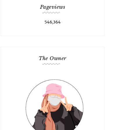
Pageviews
546,364
The Owner