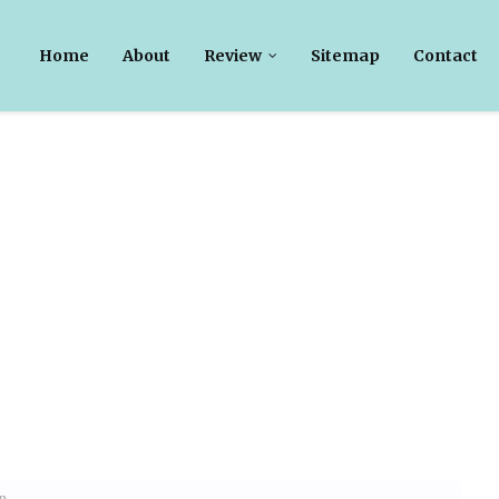
Home
About
Review
Sitemap
Contact
an