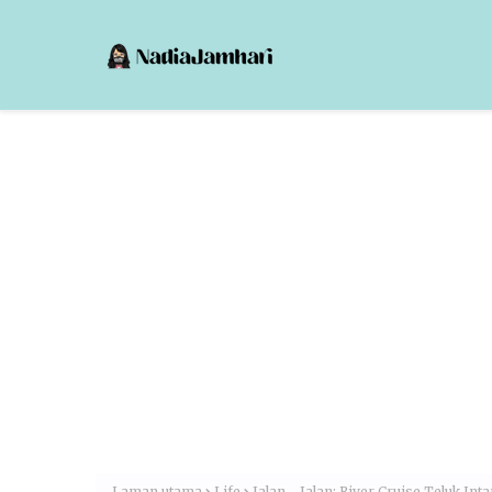
Laman utama
Life
Jalan - Jalan: River Cruise Teluk Int