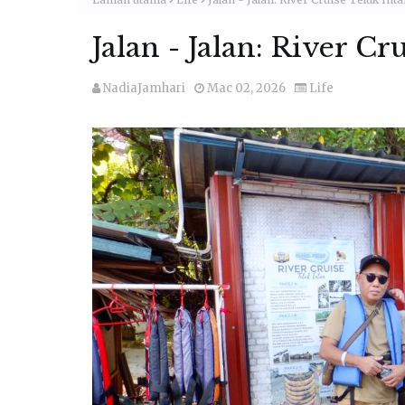
Jalan - Jalan: River Cr
NadiaJamhari
Mac 02, 2026
Life