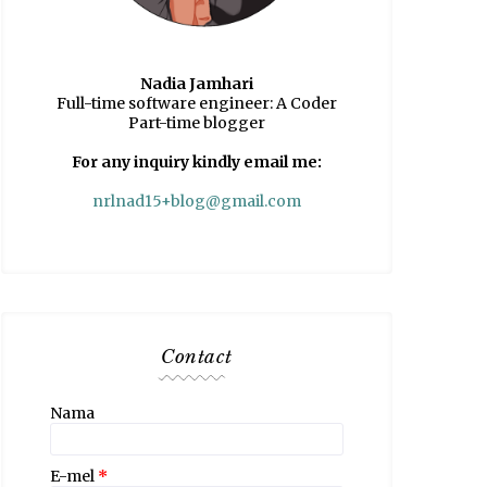
Nadia Jamhari
Full-time software engineer: A Coder
Part-time blogger
For any inquiry kindly email me:
nrlnad15+blog@gmail.com
Contact
Nama
E-mel
*