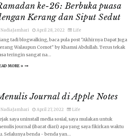
Ramadan ke-26: Berbuka puasa
dengan Kerang dan Siput Sedut
NadiaJamhari
April 28, 2022
Life
iang tadi blogwalking, baca pula post "Akhirnya Dapat Juga
erang Walaupun Comot" by Khamsi Abdullah. Terus tekak
asa teringin sangat na…
EAD MORE »
Menulis Journal di Apple Notes
NadiaJamhari
April 27, 2022
Life
ejak saya uninstall media sosial, saya mulakan untuk
enulis journal (ibarat diari) apa yang saya fikirkan waktu
tu. Selalunya benda - benda yan…