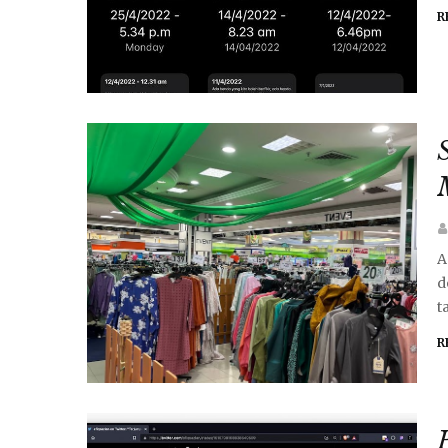
R
A
d
t
R