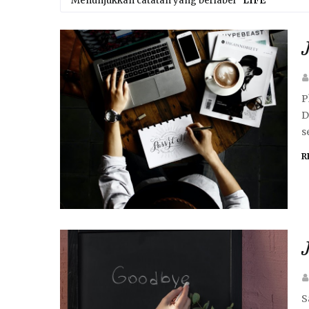
Menunjukkan catatan yang berlabel
LIFE
P
D
s
R
S