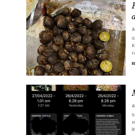
S
K
r
R
S
m
i