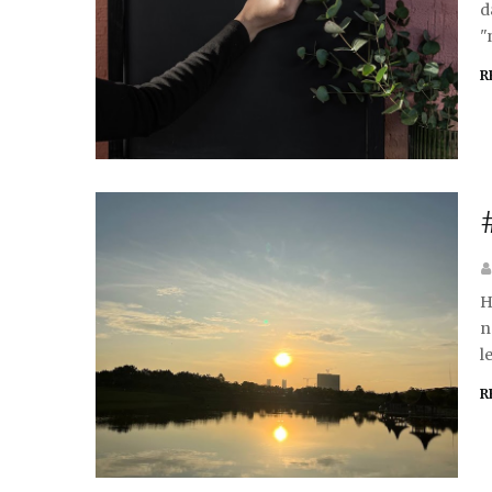
d
"
R
H
n
l
R