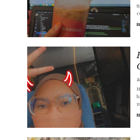
t
c
R
H
h
m
R