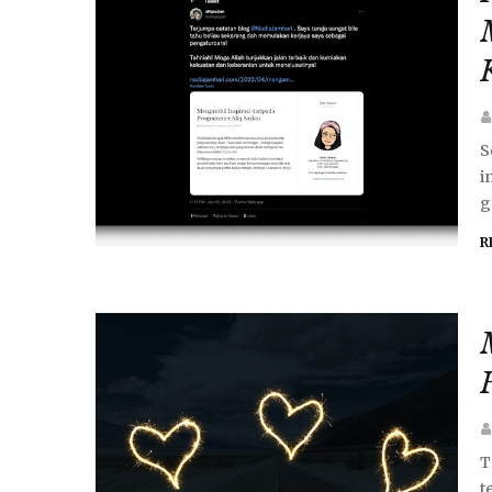
S
i
g
R
T
t