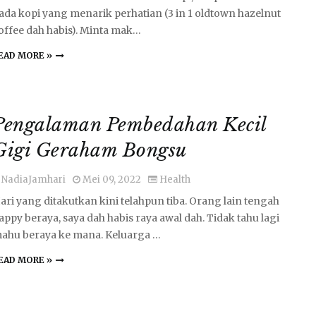
iada kopi yang menarik perhatian (3 in 1 oldtown hazelnut
offee dah habis). Minta mak…
EAD MORE »
Pengalaman Pembedahan Kecil
Gigi Geraham Bongsu
NadiaJamhari
Mei 09, 2022
Health
ari yang ditakutkan kini telahpun tiba. Orang lain tengah
appy beraya, saya dah habis raya awal dah. Tidak tahu lagi
ahu beraya ke mana. Keluarga …
EAD MORE »