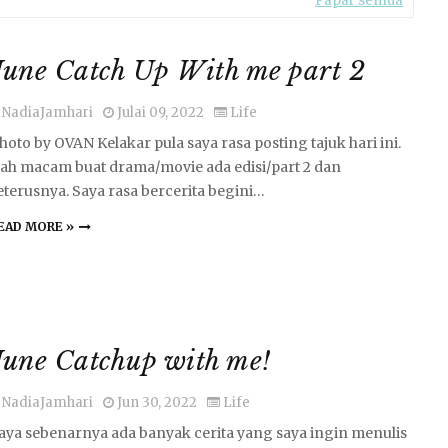
Papar semua
June Catch Up With me part 2
NadiaJamhari
Julai 09, 2022
Life
hoto by OVAN Kelakar pula saya rasa posting tajuk hari ini.
ah macam buat drama/movie ada edisi/part 2 dan
eterusnya. Saya rasa bercerita begini…
EAD MORE »
June Catchup with me!
NadiaJamhari
Jun 30, 2022
Life
aya sebenarnya ada banyak cerita yang saya ingin menulis