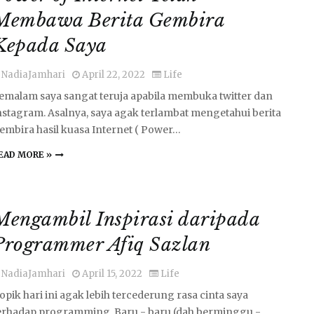
Membawa Berita Gembira
Kepada Saya
NadiaJamhari
April 22, 2022
Life
emalam saya sangat teruja apabila membuka twitter dan
nstagram. Asalnya, saya agak terlambat mengetahui berita
embira hasil kuasa Internet ( Power…
EAD MORE »
Mengambil Inspirasi daripada
Programmer Afiq Sazlan
NadiaJamhari
April 15, 2022
Life
opik hari ini agak lebih tercederung rasa cinta saya
erhadap programming. Baru - baru (dah berminggu -