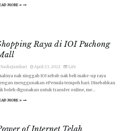
EAD MORE »
Shopping Raya di IOI Puchong
Mall
NadiaJamhari
April 23, 2022
Life
salnya nak singgah IOI sebab nak beli make-up raya
engan menggunakan ePemula tempoh hari. Disebabkan
ak boleh digunakan untuk transfer online, me…
EAD MORE »
Power of Internet Telah