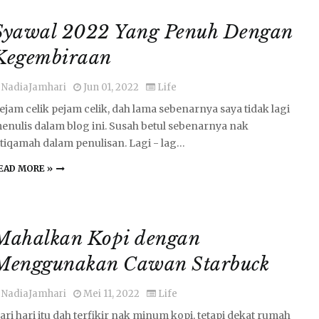
Syawal 2022 Yang Penuh Dengan
Kegembiraan
NadiaJamhari
Jun 01, 2022
Life
ejam celik pejam celik, dah lama sebenarnya saya tidak lagi
enulis dalam blog ini. Susah betul sebenarnya nak
stiqamah dalam penulisan. Lagi - lag…
EAD MORE »
Mahalkan Kopi dengan
Menggunakan Cawan Starbuck
NadiaJamhari
Mei 11, 2022
Life
ari hari itu dah terfikir nak minum kopi, tetapi dekat rumah