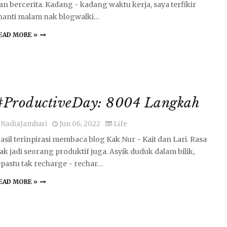
an bercerita. Kadang - kadang waktu kerja, saya terfikir
nanti malam nak blogwalki…
EAD MORE »
#ProductiveDay: 8004 Langkah
NadiaJamhari
Jun 06, 2022
Life
asil terinpirasi membaca blog Kak Nur - Kait dan Lari. Rasa
ak jadi seorang produktif juga. Asyik duduk dalam bilik,
epastu tak recharge - rechar…
EAD MORE »