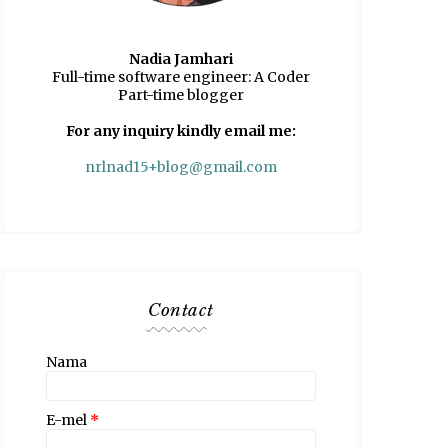
Nadia Jamhari
Full-time software engineer: A Coder
Part-time blogger
For any inquiry kindly email me:
nrlnad15+blog@gmail.com
Contact
Nama
E-mel
*