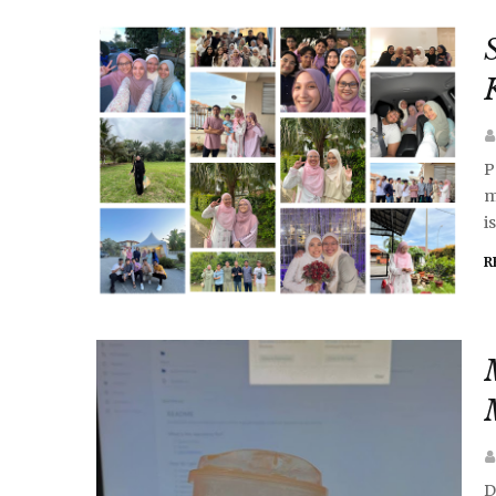
P
m
i
R
D